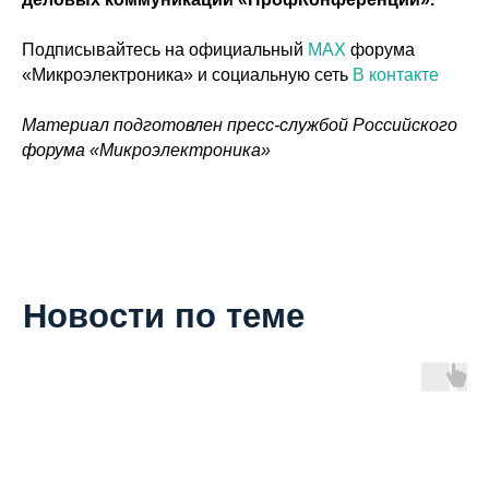
Тренинги и семинары
Подписывайтесь на официальный
MAX
форума
Туристическая поддержка
«Микроэлектроника» и социальную сеть
В контакте
Основное
Материал подготовлен пресс-службой Российского
Портфолио
форума «Микроэлектроника»
О компании
Новости
Ближайшие события
Контакты
2026 © Все права защищены. Воспроизведение,
перепечатка или любое иное использование материалов
(текстовых, фото, графических, информационно-
графических, видео, аудио и иных размещенных на
сайтах группы компаний) допускается с обязательной