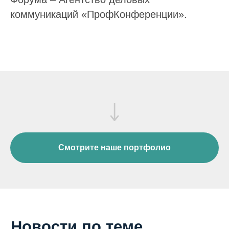
коммуникаций «ПрофКонференции».
Услуги
Бизнес-конференции, конгрессы и форумы
Научные конференции
Мастер-классы мировых экспертов
Корпоративные программы
Бизнес-туризм
Тренинги и семинары
Смотрите наше портфолио
Туристическая поддержка
Основное
Портфолио
О компании
Новости